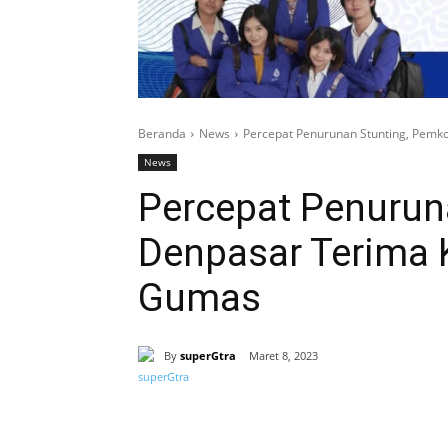
Beranda
News
Percepat Penurunan Stunting, Pem
News
Percepat Penurun
Denpasar Terima
Gumas
By
superGtra
Maret 8, 2023
Bagikan