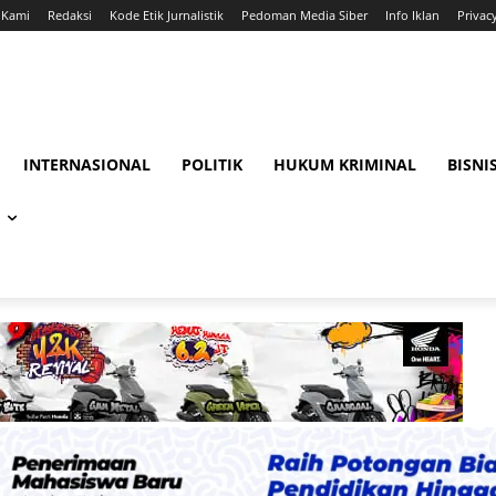
 Kami
Redaksi
Kode Etik Jurnalistik
Pedoman Media Siber
Info Iklan
Privac
INTERNASIONAL
POLITIK
HUKUM KRIMINAL
BISNI