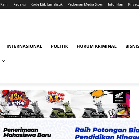
 Kami
Redaksi
Kode Etik Jurnalistik
Pedoman Media Siber
Info Iklan
Privac
INTERNASIONAL
POLITIK
HUKUM KRIMINAL
BISNI