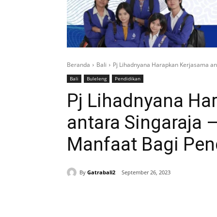
Beranda
Bali
Pj Lihadnyana Harapkan Kerjasama anta
Bali
Buleleng
Pendidikan
Pj Lihadnyana Ha
antara Singaraja –
Manfaat Bagi Pend
By
Gatrabali2
September 26, 2023
Bagikan