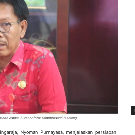
Made Astika. Sumber foto: Kominfosanti Buleleng
ingaraja, Nyoman Purnayasa, menjelaskan persiapan