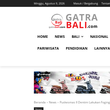
Minggu, Agustus 9, 2026
Masuk / Bergabung
Tenta
HOME
NEWS
BALI
NASIONAL
PARIWISATA
PENDIDIKAN
LAINNYA
Beranda
News
Puskesmas II Dentim Lakukan Fogin
News