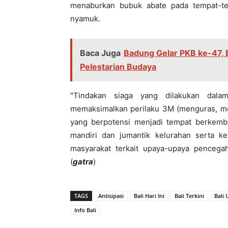
menaburkan bubuk abate pada tempat-te
nyamuk.
Baca Juga
Badung Gelar PKB ke-47, 
Pelestarian Budaya
"Tindakan siaga yang dilakukan dal
memaksimalkan perilaku 3M (menguras, 
yang berpotensi menjadi tempat berkemba
mandiri dan jumantik kelurahan serta k
masyarakat terkait upaya-upaya pencega
(
gatra
)
TAGS
Antisipasi
Bali Hari Ini
Bali Terkini
Bali
Info Bali