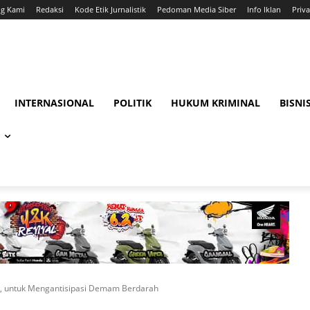
ng Kami
Redaksi
Kode Etik Jurnalistik
Pedoman Media Siber
Info Iklan
Priva
INTERNASIONAL
POLITIK
HUKUM KRIMINAL
BISNI
g, untuk Mengantisipasi Demam Berdarah