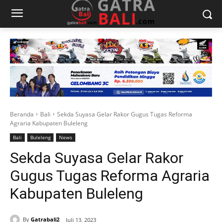
Beranda
Bali
Sekda Suyasa Gelar Rakor Gugus Tugas Reforma
Agraria Kabupaten Buleleng
Bali
Buleleng
News
Sekda Suyasa Gelar Rakor
Gugus Tugas Reforma Agraria
Kabupaten Buleleng
By
Gatrabali2
Juli 13, 2023