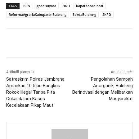
TAGS
BPN
gede suyasa
HKTI
RapatKoordinasi
ReformaAgrariaKabupatenBuleleng
SekdaBuleleng
SKPD
Artikulli paraprak
Artikulli tjetër
Satreskrim Polres Jembrana
Pengolahan Sampah
Amankan 10 Ribu Bungkus
Anorganik, Buleleng
Rokok Illegal Tanpa Pita
Berinovasi dengan Melibatkan
Cukai dalam Kasus
Masyarakat
Kecelakaan Pikap Maut