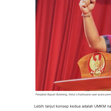
Penjabat Bupati Buleleng, Ketut Lihadnyana saat acara p
Lebih lanjut konsep kedua adalah UMKM n