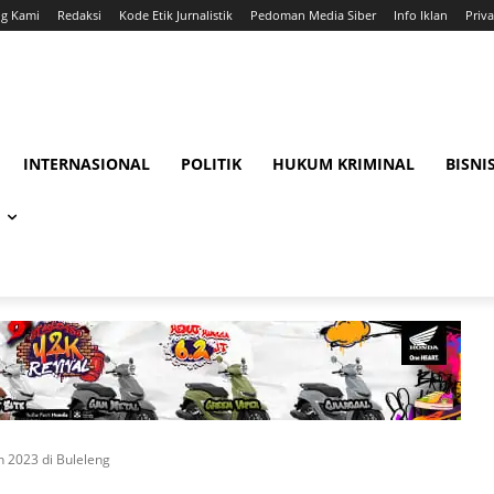
ng Kami
Redaksi
Kode Etik Jurnalistik
Pedoman Media Siber
Info Iklan
Priva
INTERNASIONAL
POLITIK
HUKUM KRIMINAL
BISNI
 2023 di Buleleng