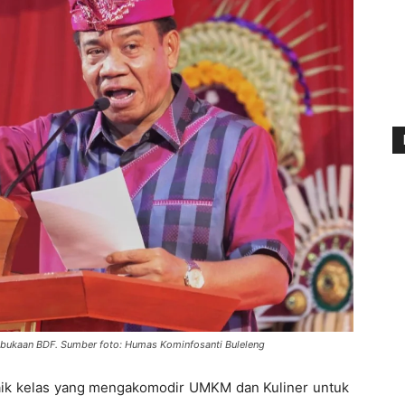
embukaan BDF. Sumber foto: Humas Kominfosanti Buleleng
aik kelas yang mengakomodir UMKM dan Kuliner untuk