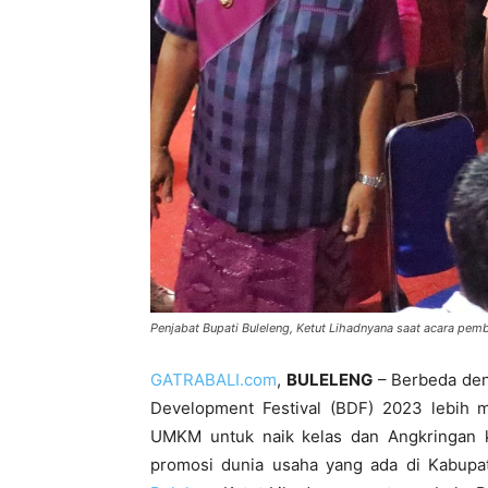
Penjabat Bupati Buleleng, Ketut Lihadnyana saat acara pe
GATRABALI.com
,
BULELENG
– Berbeda den
Development Festival (BDF) 2023 lebih
UMKM untuk naik kelas dan Angkringan k
promosi dunia usaha yang ada di Kabupa