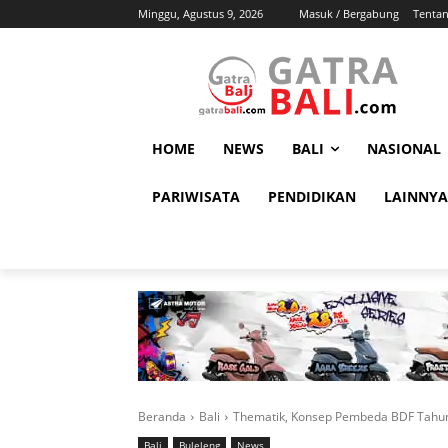
Minggu, Agustus 9, 2026
Masuk / Bergabung
Tenta
HOME
NEWS
BALI
NASIONAL
PARIWISATA
PENDIDIKAN
LAINNYA
Beranda
Bali
Thematik, Konsep Pembeda BDF Tahun
Bali
Buleleng
News