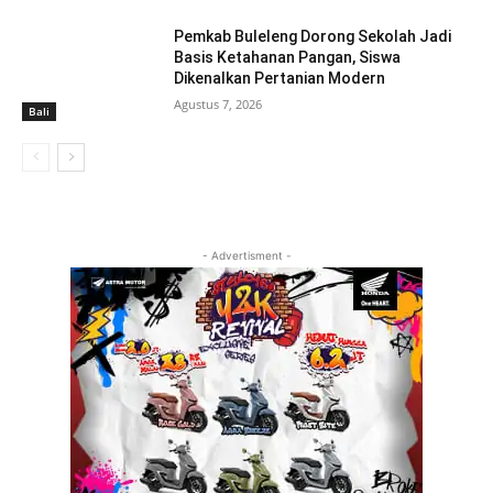
Pemkab Buleleng Dorong Sekolah Jadi
Basis Ketahanan Pangan, Siswa
Dikenalkan Pertanian Modern
Agustus 7, 2026
Bali
- Advertisment -