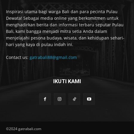
Inspirasi utama bagi warga Bali dan para pecinta Pulau
Dewata! Sebagai media online yang berkomitmen untuk
menghadirkan berita dan informasi terbaru seputar Pulau
Bali, kami bangga menjadi mitra setia Anda dalam
menjelajahi pesona budaya, wisata, dan kehidupan sehari-
hari yang kaya di pulau indah ini.
Contact us:
gatrabali88@gmail.com
IKUTI KAMI
©2024 gatrabali.com