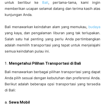
untuk berlibur ke
Bali
, pertama-tama, kami ingin
memberikan ucapan selamat datang dan terima kasih atas
kunjungan Anda.
Bali menawarkan keindahan alam yang memukau,
budaya
yang kaya, dan pengalaman liburan yang tak terlupakan.
Salah satu hal penting yang perlu Anda pertimbangkan
adalah memilih transportasi yang tepat untuk menjelajahi
semua keindahan pulau ini.
1.
Mengetahui Pilihan Transportasi di Bali
Bali menawarkan berbagai pilihan transportasi yang dapat
Anda pilih sesuai dengan kebutuhan dan preferensi Anda.
Berikut adalah beberapa opsi transportasi yang tersedia
di Bali:
a.
Sewa Mobil