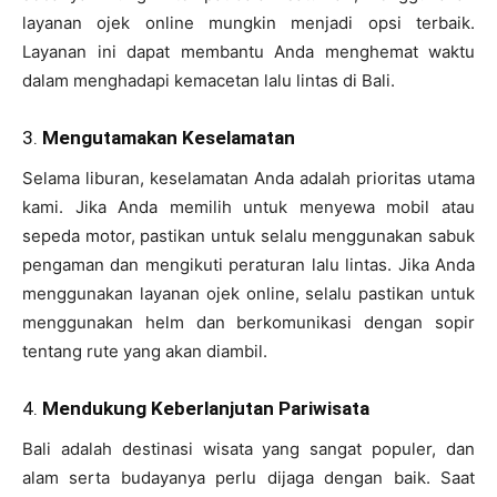
layanan ojek online mungkin menjadi opsi terbaik.
Layanan ini dapat membantu Anda menghemat waktu
dalam menghadapi kemacetan lalu lintas di Bali.
3.
Mengutamakan Keselamatan
Selama liburan, keselamatan Anda adalah prioritas utama
kami. Jika Anda memilih untuk menyewa mobil atau
sepeda motor, pastikan untuk selalu menggunakan sabuk
pengaman dan mengikuti peraturan lalu lintas. Jika Anda
menggunakan layanan ojek online, selalu pastikan untuk
menggunakan helm dan berkomunikasi dengan sopir
tentang rute yang akan diambil.
4.
Mendukung Keberlanjutan Pariwisata
Bali adalah destinasi wisata yang sangat populer, dan
alam serta budayanya perlu dijaga dengan baik. Saat