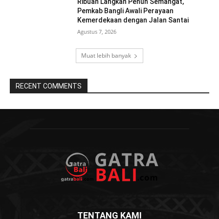
Ribuan Langkah Penuh Semangat,
Pemkab Bangli Awali Perayaan
Kemerdekaan dengan Jalan Santai
Agustus 7, 2026
Muat lebih banyak
RECENT COMMENTS
TENTANG KAMI