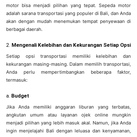
motor bisa menjadi pilihan yang tepat. Sepeda motor
adalah sarana transportasi yang populer di Bali, dan Anda
akan dengan mudah menemukan tempat penyewaan di
berbagai daerah.
2.
Mengenali Kelebihan dan Kekurangan Setiap Opsi
Setiap opsi transportasi memiliki kelebihan dan
kekurangan masing-masing. Dalam memilih transportasi,
Anda perlu mempertimbangkan beberapa faktor,
termasuk:
a.
Budget
Jika Anda memiliki anggaran liburan yang terbatas,
angkutan umum atau layanan ojek online mungkin
menjadi pilihan yang lebih masuk akal. Namun, jika Anda
ingin menjelajahi Bali dengan leluasa dan kenyamanan,