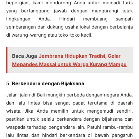
bepergian, kami mendorong Anda untuk menjadi turis
yang bertanggung jawab dengan mengurangi jejak
lingkungan Anda. Hindari membuang sampah
sembarangan dan dukung usaha lokal dengan berbelanja
di warung-warung atau toko-toko kecil.
Baca Juga
Jembrana Hidupkan Tradisi, Gelar
Mepandes Massal untuk Warga Kurang Mampu
5.
Berkendara dengan Bijaksana
Jalan-jalan di Bali mungkin berbeda dengan negara Anda,
dan lalu lintas bisa sangat padat terutama di daerah
wisata. Jika Anda memilih untuk mengemudi sendiri,
pastikan untuk selalu berkendara dengan bijaksana dan
waspada terhadap pengendara lain. Patuhi rambu-rambu
lalu lintas dan hindari berkendara di bawah pengaruh