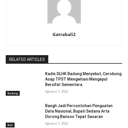
Gatrabali2
RELATED ARTICLES
Kadis DLHK Badung Menyebut, Cerobong
Asap TPST Mengwitani Mengepul
Bersifat Sementara
Agustus 7, 2026
Badung
Bangli Jadi Percontohan Penguatan
Data Nasional, Bupati Sedana Arta
Dorong Bansos Tepat Sasaran
Agustus 7, 2026
Bali