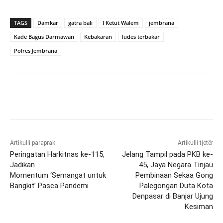
TAGS
Damkar
gatra bali
I Ketut Walem
jembrana
Kade Bagus Darmawan
Kebakaran
ludes terbakar
Polres Jembrana
Artikulli paraprak
Artikulli tjetër
Peringatan Harkitnas ke-115,
Jelang Tampil pada PKB ke-
Jadikan
45, Jaya Negara Tinjau
Momentum ‘Semangat untuk
Pembinaan Sekaa Gong
Bangkit’ Pasca Pandemi
Palegongan Duta Kota
Denpasar di Banjar Ujung
Kesiman