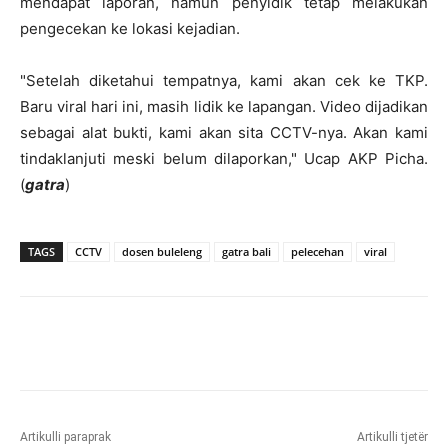
mendapat laporan, namun penyidik tetap melakukan
pengecekan ke lokasi kejadian.
"Setelah diketahui tempatnya, kami akan cek ke TKP.
Baru viral hari ini, masih lidik ke lapangan. Video dijadikan
sebagai alat bukti, kami akan sita CCTV-nya. Akan kami
tindaklanjuti meski belum dilaporkan," Ucap AKP Picha.
(
gatra
)
TAGS
CCTV
dosen buleleng
gatra bali
pelecehan
viral
Artikulli paraprak
Artikulli tjetër