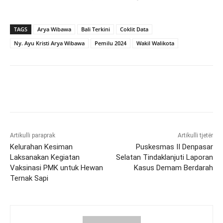
TAGS
Arya Wibawa
Bali Terkini
Coklit Data
Ny. Ayu Kristi Arya Wibawa
Pemilu 2024
Wakil Walikota
Artikulli paraprak
Artikulli tjetër
Kelurahan Kesiman
Puskesmas II Denpasar
Laksanakan Kegiatan
Selatan Tindaklanjuti Laporan
Vaksinasi PMK untuk Hewan
Kasus Demam Berdarah
Ternak Sapi