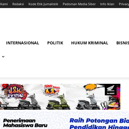
 Kami
Redaksi
Kode Etik Jurnalistik
Pedoman Media Siber
Info Iklan
Privac
INTERNASIONAL
POLITIK
HUKUM KRIMINAL
BISNI