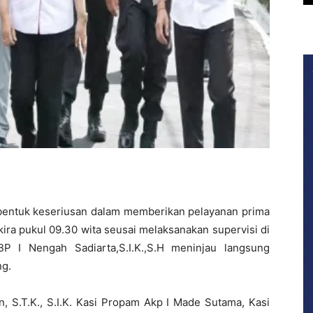
bentuk keseriusan dalam memberikan pelayanan prima
ekira pukul 09.30 wita seusai melaksanakan supervisi di
P I Nengah Sadiarta,S.I.K.,S.H meninjau langsung
ng.
in, S.T.K., S.I.K. Kasi Propam Akp I Made Sutama, Kasi