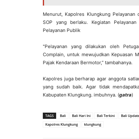
Menurut, Kapolres Klungkung Pelayanan 
SOP yang berlaku. Kegiatan Pelayanan
Pelayanan Publik
"Pelayanan yang dilakukan oleh Petu
Complain, untuk mewujudkan Kepuasan M
Pajak Kendaraan Bermotor,” tambahanya.
Kapolres juga berharap agar anggota satl
yang sudah baik. Agar tidak mendapatk
Kabupaten Klungkung. imbuhnya. (
gatra
)
TAGS
Bali
Bali Hari Ini
Bali Terkini
Bali Updat
Kapolres Klungkung
klungkung