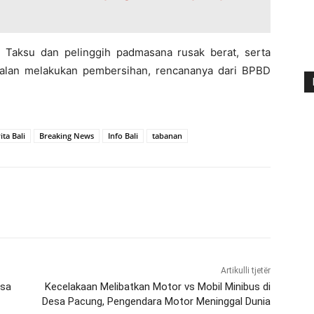
h Taksu dan pelinggih padmasana rusak berat, serta
alan melakukan pembersihan, rencananya dari BPBD
ita Bali
Breaking News
Info Bali
tabanan
Artikulli tjetër
esa
Kecelakaan Melibatkan Motor vs Mobil Minibus di
Desa Pacung, Pengendara Motor Meninggal Dunia