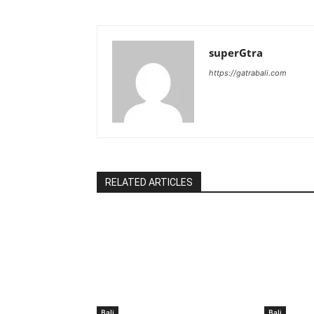
superGtra
https://gatrabali.com
RELATED ARTICLES
Bali
Bali