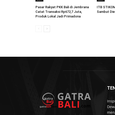
Pasar Rakyat PKK Bali di Jembrana
ITB STIKOM 
Catat Transaksi Rp672,7 Juta,
Sambut Dies
Produk Lokal Jadi Primadona
TE
Insp
Dewa
meng