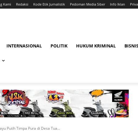
ng Kami
Redaksi
Kode Etik Jurnalistik
Pedoman Media Siber
Info Iklan
Priva
INTERNASIONAL
POLITIK
HUKUM KRIMINAL
BISNI
ayu Putih Timpa Pura di Desa Tua...