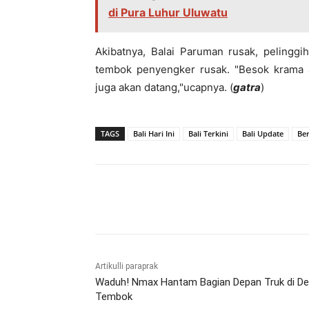
di Pura Luhur Uluwatu
Akibatnya, Balai Paruman rusak, pelinggi
tembok penyengker rusak. "Besok krama 
juga akan datang,"ucapnya. (
gatra
)
TAGS
Bali Hari Ini
Bali Terkini
Bali Update
Ber
Bagikan
Artikulli paraprak
Waduh! Nmax Hantam Bagian Depan Truk di D
Tembok