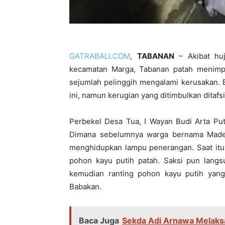
GATRABALI.COM
,
TABANAN
– Akibat huj
kecamatan Marga, Tabanan patah menimpa
sejumlah pelinggih mengalami kerusakan. 
ini, namun kerugian yang ditimbulkan ditafs
Perbekel Desa Tua, I Wayan Budi Arta Put
Dimana sebelumnya warga bernama Made 
menghidupkan lampu penerangan. Saat itu
pohon kayu putih patah. Saksi pun langs
kemudian ranting pohon kayu putih yan
Babakan.
Baca Juga
Sekda Adi Arnawa Melaks