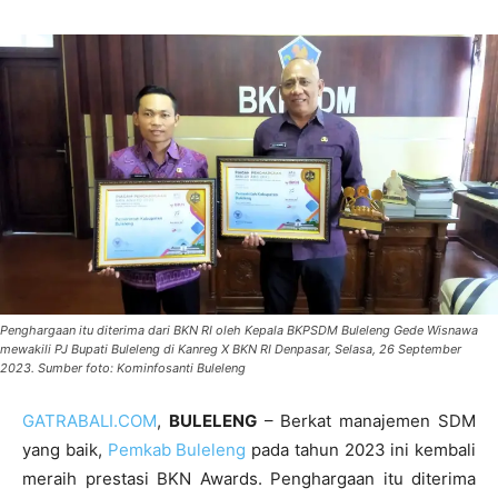
Penghargaan itu diterima dari BKN RI oleh Kepala BKPSDM Buleleng Gede Wisnawa
mewakili PJ Bupati Buleleng di Kanreg X BKN RI Denpasar, Selasa, 26 September
2023. Sumber foto: Kominfosanti Buleleng
GATRABALI.COM
,
BULELENG
– Berkat manajemen SDM
yang baik,
Pemkab Buleleng
pada tahun 2023 ini kembali
meraih prestasi BKN Awards. Penghargaan itu diterima