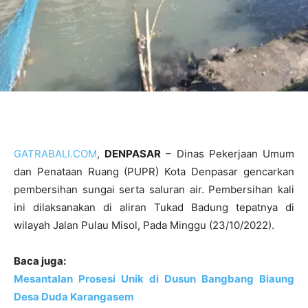
GATRABALI.COM
,
DENPASAR
– Dinas Pekerjaan Umum
dan Penataan Ruang (PUPR) Kota Denpasar gencarkan
pembersihan sungai serta saluran air. Pembersihan kali
ini dilaksanakan di aliran Tukad Badung tepatnya di
wilayah Jalan Pulau Misol, Pada Minggu (23/10/2022).
Baca juga:
Mesantalan Prosesi Unik di Dusun Bangbang Biaung
Desa Duda Karangasem