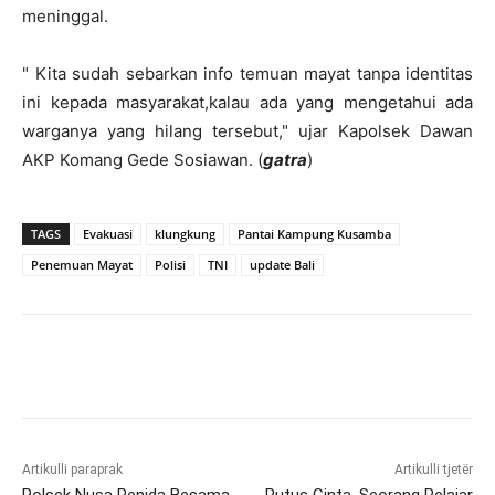
meninggal.
" Kita sudah sebarkan info temuan mayat tanpa identitas
ini kepada masyarakat,kalau ada yang mengetahui ada
warganya yang hilang tersebut," ujar Kapolsek Dawan
AKP Komang Gede Sosiawan. (
gatra
)
TAGS
Evakuasi
klungkung
Pantai Kampung Kusamba
Penemuan Mayat
Polisi
TNI
update Bali
Artikulli paraprak
Artikulli tjetër
Polsek Nusa Penida Besama
Putus Cinta, Seorang Pelajar