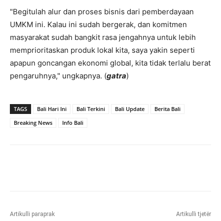
"Begitulah alur dan proses bisnis dari pemberdayaan
UMKM ini. Kalau ini sudah bergerak, dan komitmen
masyarakat sudah bangkit rasa jengahnya untuk lebih
memprioritaskan produk lokal kita, saya yakin seperti
apapun goncangan ekonomi global, kita tidak terlalu berat
pengaruhnya," ungkapnya. (
gatra
)
TAGS
Bali Hari Ini
Bali Terkini
Bali Update
Berita Bali
Breaking News
Info Bali
Artikulli paraprak
Artikulli tjetër