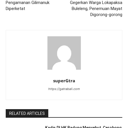
Pengamanan Gilimanuk
Gegerkan Warga Lokapaksa
Diperketat
Buleleng, Penemuan Mayat
Digorong-gorong
superGtra
https://gatrabali.com
RELATED ARTICLES
Kadis DLHK Badung Menyebut, Cerobong