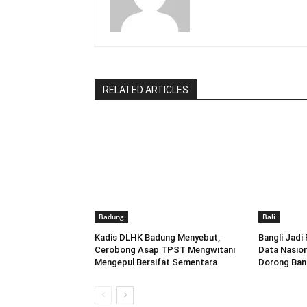
RELATED ARTICLES
Badung
Bali
Kadis DLHK Badung Menyebut,
Bangli Jad
Cerobong Asap TPST Mengwitani
Data Nasion
Mengepul Bersifat Sementara
Dorong Ban