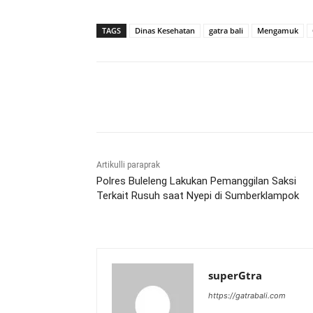
TAGS
Dinas Kesehatan
gatra bali
Mengamuk
Bagikan
Artikulli paraprak
Polres Buleleng Lakukan Pemanggilan Saksi
Terkait Rusuh saat Nyepi di Sumberklampok
superGtra
https://gatrabali.com