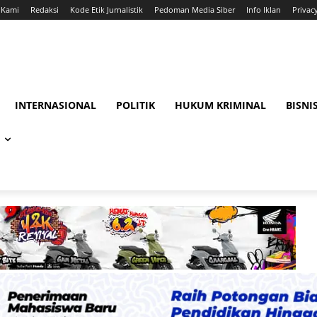
 Kami
Redaksi
Kode Etik Jurnalistik
Pedoman Media Siber
Info Iklan
Privac
INTERNASIONAL
POLITIK
HUKUM KRIMINAL
BISNI