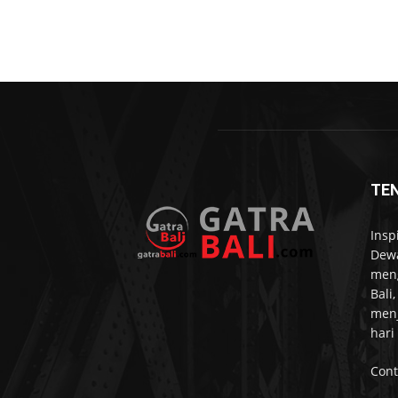
TE
Insp
Dewa
meng
Bali
menj
hari
Cont