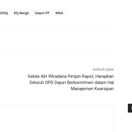
ODGJ
RSJ Bangli
Satpol PP
WNA
Artikulli tjetër
Sekda Alit WIradana Pimpin Rapat, Harapkan
Seluruh OPD Dapat Berkomitmen dalam Hal
Manajemen Kearsipan