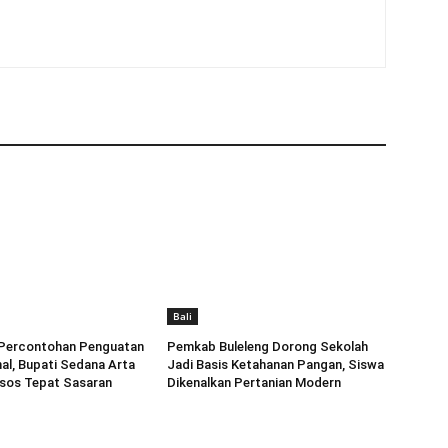
Bali
i Percontohan Penguatan
Pemkab Buleleng Dorong Sekolah
al, Bupati Sedana Arta
Jadi Basis Ketahanan Pangan, Siswa
sos Tepat Sasaran
Dikenalkan Pertanian Modern