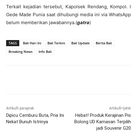
Terkait kejadian tersebut, Kapolsek Rendang, Kompol. I
Gede Made Punia saat dihubungi media ini via WhatsApp
belum memberikan jawabannya.(
gatra
)
TAGS
Bali Hari Ini
Bali Terkini
Bali Update
Berita Bali
Breaking News
Info Bali
Artikulli paraprak
Artikulli tjetër
Dipicu Cemburu Buta, Pria Ini
Hebat! Produk Kerajinan Pis
Nekat Bunuh Istrinya
Bolong UD Kamasan Terpilih
jadi Souvenir G20