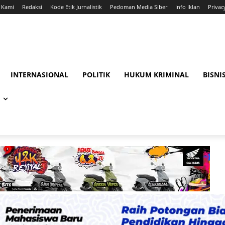
 Kami
Redaksi
Kode Etik Jurnalistik
Pedoman Media Siber
Info Iklan
Privac
INTERNASIONAL
POLITIK
HUKUM KRIMINAL
BISNI