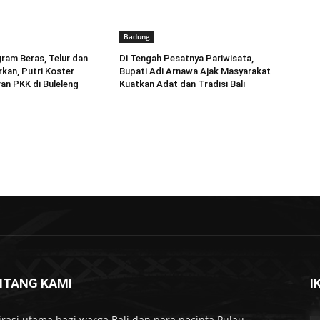
Badung
gram Beras, Telur dan
Di Tengah Pesatnya Pariwisata,
rkan, Putri Koster
Bupati Adi Arnawa Ajak Masyarakat
an PKK di Buleleng
Kuatkan Adat dan Tradisi Bali
NTANG KAMI
I
irasi utama bagi warga Bali dan para pecinta Pulau