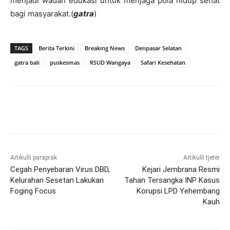
menjadi wadah edukasi untuk menjaga pola hidup sehat
bagi masyarakat.(
gatra
)
TAGS
Berita Terkini
Breaking News
Denpasar Selatan
gatra bali
puskesmas
RSUD Wangaya
Safari Kesehatan
Artikulli paraprak
Artikulli tjetër
Cegah Penyebaran Virus DBD,
Kejari Jembrana Resmi
Kelurahan Sesetan Lakukan
Tahan Tersangka INP Kasus
Foging Focus
Korupsi LPD Yehembang
Kauh