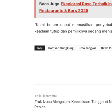
Baca Juga
Eksplorasi Rasa Terbaik I
Restaurants & Bars 2025
“Kami belum dapat memastikan penyebab 
keadaan tutup dan pemiliknya sedang menj
TAGS
Damkar Klungkung
Desa Tangkas
Dewa Pu
Bagikan
Artikulli paraprak
Truk Izusu Mengalami Kecelakaan Tunggal di 
Penida