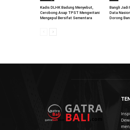
Kadis DLHK Badung Menyebut,
Bangli Jad
Cerobong Asap TPST Mengwitani
Data Nasion
Mengepul Bersifat Sementara
Dorong Ban
TE
Insp
Dewa
meng