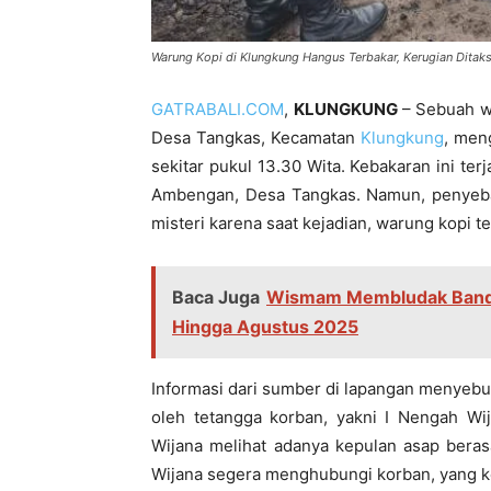
Warung Kopi di Klungkung Hangus Terbakar, Kerugian Ditaks
GATRABALI.COM
,
KLUNGKUNG
– Sebuah wa
Desa Tangkas, Kecamatan
Klungkung
, men
sekitar pukul 13.30 Wita. Kebakaran ini ter
Ambengan, Desa Tangkas. Namun, penyebab
misteri karena saat kejadian, warung kopi t
Baca Juga
Wismam Membludak Bandar
Hingga Agustus 2025
Informasi dari sumber di lapangan menyebu
oleh tetangga korban, yakni I Nengah Wij
Wijana melihat adanya kepulan asap beras
Wijana segera menghubungi korban, yang 