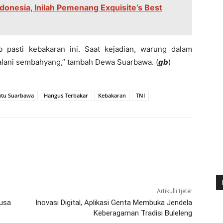
ndonesia, Inilah Pemenang Exquisite’s Best
pasti kebakaran ini. Saat kejadian, warung dalam
alani sembahyang,” tambah Dewa Suarbawa. (
gb
)
tu Suarbawa
Hangus Terbakar
Kebakaran
TNI
Artikulli tjetër
Nusa
Inovasi Digital, Aplikasi Genta Membuka Jendela
Keberagaman Tradisi Buleleng