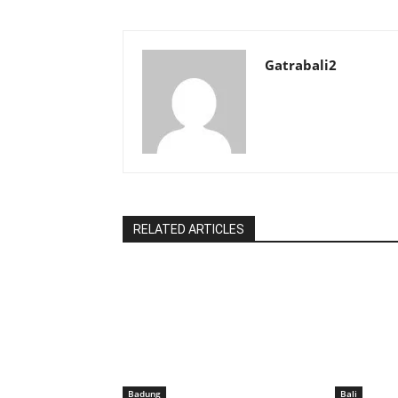
Gatrabali2
RELATED ARTICLES
Badung
Bali