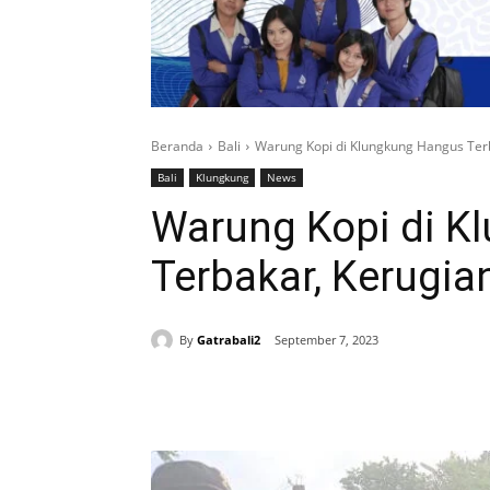
Beranda
Bali
Warung Kopi di Klungkung Hangus Terba
Bali
Klungkung
News
Warung Kopi di K
Terbakar, Kerugian
By
Gatrabali2
September 7, 2023
Bagikan