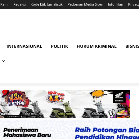
 Kami
Redaksi
Kode Etik Jurnalistik
Pedoman Media Siber
Info Iklan
Privac
INTERNASIONAL
POLITIK
HUKUM KRIMINAL
BISNI