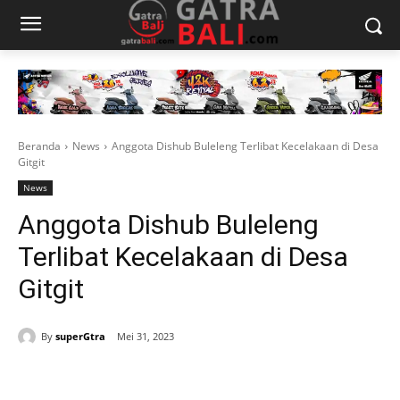
Beranda
News
Anggota Dishub Buleleng Terlibat Kecelakaan di Desa
Gitgit
News
Anggota Dishub Buleleng
Terlibat Kecelakaan di Desa
Gitgit
By
superGtra
Mei 31, 2023