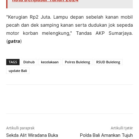
"Kerugian Rp2 Juta. Lampu depan sebelah kanan mobil
pecah dan dek samping kanan serta dudukan jok sepeda
motor korban melengkung," Tandas AKP Sumarjaya.
(
gatra
)
TAGS
Dishub
kecelakaan
Polres Buleleng
RSUD Buleleng
update Bali
Artikulli paraprak
Artikulli tjetër
Sekda Alit Wiradana Buka
Polda Bali Amankan Tujuh