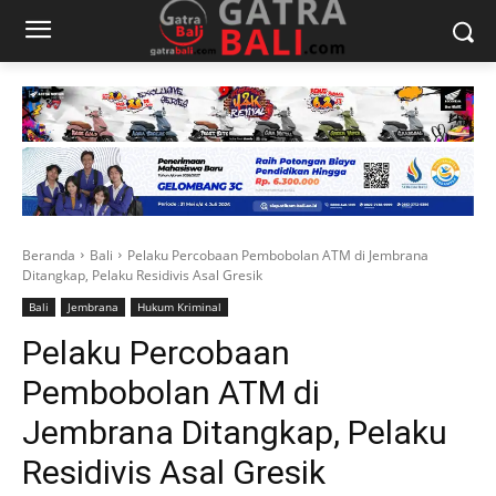
Beranda
Bali
Pelaku Percobaan Pembobolan ATM di Jembrana
Ditangkap, Pelaku Residivis Asal Gresik
Bali
Jembrana
Hukum Kriminal
Pelaku Percobaan
Pembobolan ATM di
Jembrana Ditangkap, Pelaku
Residivis Asal Gresik