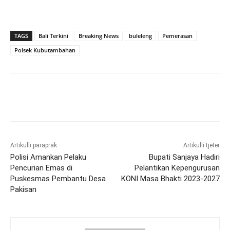
TAGS
Bali Terkini
Breaking News
buleleng
Pemerasan
Polsek Kubutambahan
Artikulli paraprak
Artikulli tjetër
Polisi Amankan Pelaku
Bupati Sanjaya Hadiri
Pencurian Emas di
Pelantikan Kepengurusan
Puskesmas Pembantu Desa
KONI Masa Bhakti 2023-2027
Pakisan